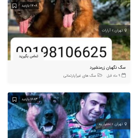
1708 بازدید
تهران
آرارات
تماس بگیرید
سگ نگهبان زرمنشپرد
9 ماه قبل
سگ های غیرآپارتمانی
1683 بازدید
تهران
اختیاریه