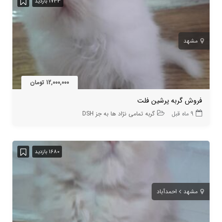
1733 بازدید
مشهد
12,000,000 تومان
فروش گربه پرشین فلت
9 ماه قبل
گربه تمامی نژاد ها به جز DSH
1680 بازدید
مشهد
احمدآباد