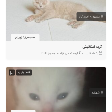
مشهد
احمدآباد
18,000,000 تومان
گربه اسکاتیش
9 ماه قبل
گربه تمامی نژاد ها به جز DSH
1754 بازدید
شهرکرد