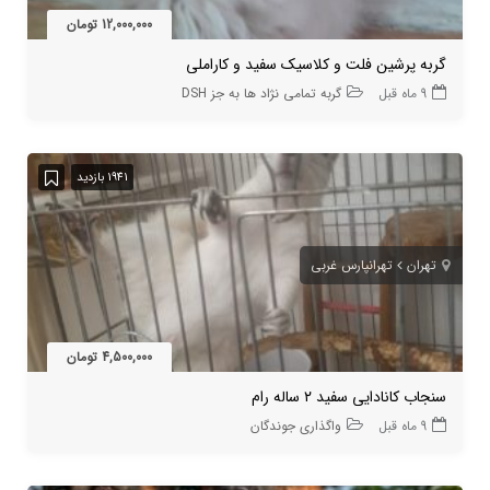
12,000,000 تومان
گربه پرشین فلت و کلاسیک سفید و کاراملی
9 ماه قبل
گربه تمامی نژاد ها به جز DSH
1941 بازدید
تهران
تهرانپارس غربی
4,500,000 تومان
سنجاب کانادایی سفید ۲ ساله رام
9 ماه قبل
واگذاری جوندگان