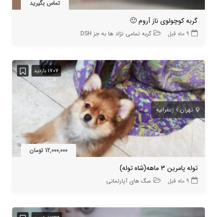
تماس بگیرید
گربه کوچولوی ناز آروم 🙂
9 ماه قبل
گربه تمامی نژاد ها به جز DSH
1707 بازدید
تهران
زعفرانیه
12,000,000 تومان
توله پامرین ٣ ماهه(شاه توله)
9 ماه قبل
سگ های آپارتمانی