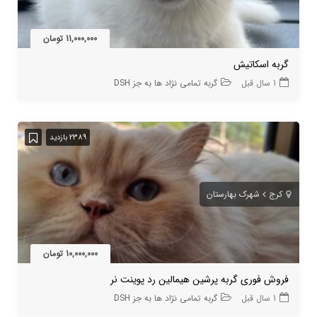
11,000,000 تومان
گربه اسکاتیش
1 سال قبل
گربه تمامی نژاد ها به جز DSH
2389 بازدید
کرج
شهرک بهارستان
10,000,000 تومان
فروش فوری گربه پرشین هیمالین رد پوینت نر
1 سال قبل
گربه تمامی نژاد ها به جز DSH