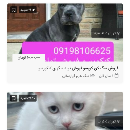
2403 بازدید
تهران
اقدسیه
10,000,000 تومان
فروش سگ کن کورسو فروش توله سگهای کنکورسو
1 سال قبل
سگ های آپارتمانی
2430 بازدید
تهران
نواب