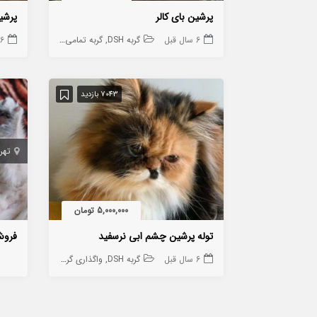
پرشین بای کالر
6 سال قبل
گربه DSH
گربه تمامی نژاد ها به جز DSH
6 سال قبل
7043 بازدید
تهر
5,000,000 تومان
توله پرشین چشم ابی نرسفید
فروش 
6 سال قبل
گربه DSH
واگذاری گربه
گربه تمامی نژاد ها