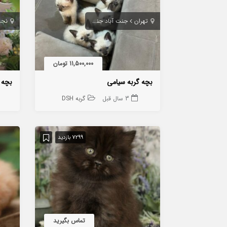
تهران
جنت آباد جنوبی
نجف
11,500,000 تومان
بچه گربه سیامی
بچه 
3 سال قبل
گربه DSH
7299 بازدید
تماس بگیرید