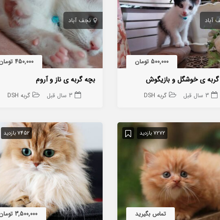
 آباد
نجف آباد
500,000 تومان
450,000 تومان
گربه ی خوشگل و بازیگوش
بچه گربه ی ناز و آروم
3 سال قبل
گربه DSH
3 سال قبل
گربه DSH
7272 بازدید
7452 بازدید
تماس بگیرید
3,500,000 تومان