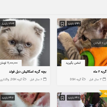
5941 بازدید
7974 بازدید
ان
اکباتان
تماس بگیرید
7,000,000 تومان
ه ۲ ماه
بچه گربه اسکاتیش دبل فولد
3 سال قبل
گربه DSH
6 سال قبل
گربه DSH
واگذاری گ
ژه
6411 بازدید
6416 بازدید