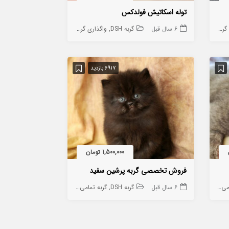
توله اسکاتیش فولدکس
ربه
6 سال قبل
گربه تمامی نژاد ها به جز DSH
گربه DSH
واگذاری گربه
گربه تمامی نژاد ها به جز DSH
6917 بازدید
1,500,000 تومان
فروش تخصصی گربه پرشین سفید
 جز DSH
6 سال قبل
گربه DSH
گربه تمامی نژاد ها به جز DSH