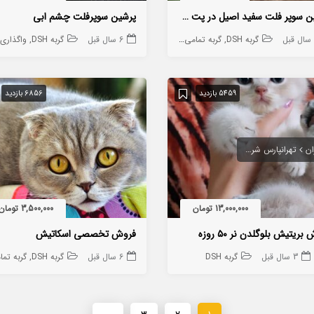
پرشین سوپر فلت سفید اصیل در پت شاپ نایت
پرشین سوپرفلت چشم ابی
گربه DSH
گربه تمامی نژاد ها به جز DSH
6 سال قبل
واگذاری گربه
گربه DSH
واگذاری گ
5459 بازدید
6856 بازدید
ان
تهرانپارس شرقی
13,000,000 تومان
3,500,000 تومان
بریتیش بلوگلدن نر ۵۰ روزه
فروش تخصصی اسکاتیش
3 سال قبل
 به جز DSH
گربه DSH
6 سال قبل
گربه DSH
گربه تمامی نژاد ها به