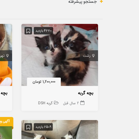
جستجو پیشرفته
4670 بازدید
رشت
تهر
1,200,000 تومان
بچه گربه
بچه گرب
2 سال قبل
گربه DSH
آگهی وی
6509 بازدید