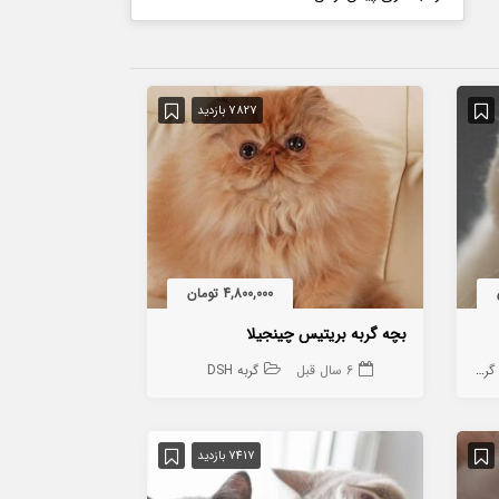
7827 بازدید
4,800,000 تومان
بچه گربه بریتیس چینجیلا
ربه
6 سال قبل
گربه DSH
7417 بازدید