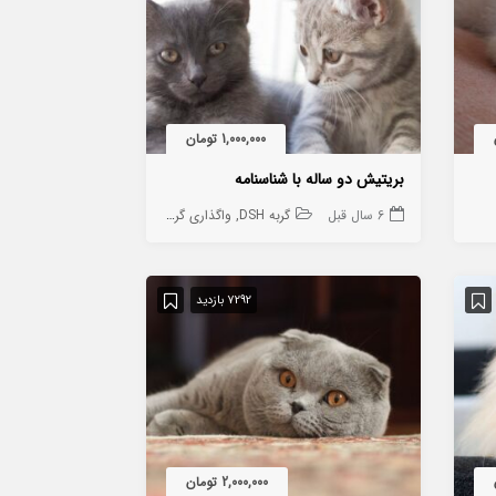
1,000,000 تومان
بریتیش دو ساله با شناسنامه
6 سال قبل
گربه DSH
واگذاری گربه
گربه تمامی نژاد ها به جز DSH
7292 بازدید
2,000,000 تومان