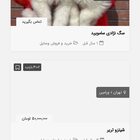
تماس بگیرید
سگ نژادی سامویید
1 سال قبل
خرید و فروش وسایل
4102 بازدید
تهران
ورامین
50,000,000 تومان
شیتزو تریر