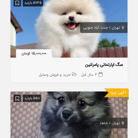
5735 بازدید
تهران
جنت آباد جنوبی
15,000,000 تومان
سگ اپارتمانی پامرانین
4 سال قبل
خرید و فروش وسایل
آگهی ویژه
5511 بازدید
تهران
شاهد