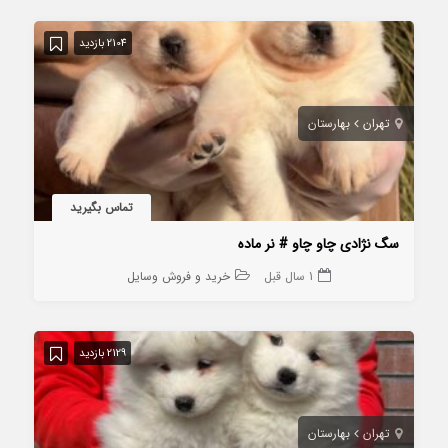
2104 بازدید
تهران
بهارستان
تماس بگیرید
سگ نژادی چاو چاو # نر ماده
1 سال قبل
خرید و فروش وسایل
2129 بازدید
تهران
بهارستان