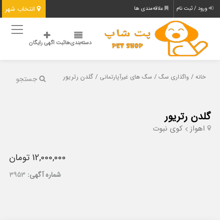
انتخاب شهر
ورود / ثبت نام
علاقه‌مندی ها
دسته‌بندی‌ها
ثبت اگهی رایگان
/
/
/ گلدن رتریور
خانه
واگذاری سگ
سگ های غیرآپارتمانی
جستجو
گلدن رتریور
اهواز
کوی نبوت
12,000,000 تومان
شماره آگهی:
3953