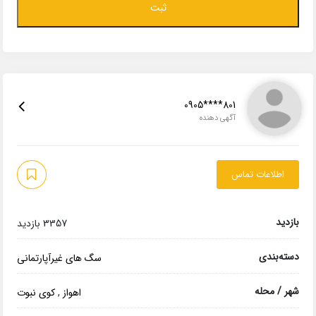
0905****801
آگهی دهنده
اطلاعات تماس
بازدید
3357 بازدید
دسته‌بندی
سگ های غیرآپارتمانی
شهر / محله
اهواز
,
کوی نبوت