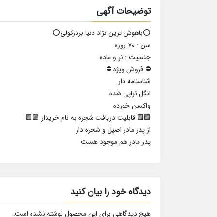
توضیحات آگهی
⭕️باهوش ترین نژاد دنیا بردرکولی⭕️
سن : ۷۰ روزه
جنسیت : نر و ماده
⛔️ فروش ویژه ⛔️
شناسنامه دار
انگل تراپی شده
واکسن خورده
🟪🟪 قابلیت دریافت شجره به نام خریدار 🟪🟪
از پدر مادر اصیل و شجره دار
پدر مادر هم موجود هست
دیدگاه خود را بیان کنید
هیچ دیدگاهی برای این محصول نوشته نشده است.