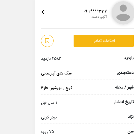
0912****337
آگهی دهنده
اطلاعات تماس
بازدید
2582 بازدید
دسته‌بندی
سگ های آپارتمانی
شهر / محله
کرج
,
مهرشهر- فاز3
تاریخ انتشار
1 سال قبل
نژاد
بردر کولی
سن
7۵ روزه