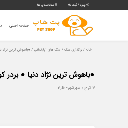
ورود / ثبت نام
علاقه‌مندی ها
صفحه اصلی
دس
/
/
/ ●باهوش ترین نژاد دن
خانه
واگذاری سگ
سگ های آپارتمانی
●باهوش ترین نژاد دنیا ● بردر ک
کرج
مهرشهر- فاز3