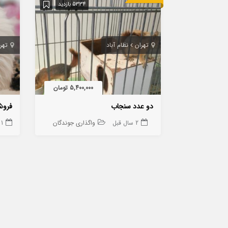
5334 بازدید
تهران
نظام آباد
تهر
5,400,000 تومان
دو عدد سنجاب
فروش
2 سال قبل
واگذاری جوندگان
1 سال قبل