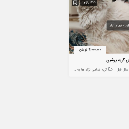
2209 بازدید
ان
نظام آباد
4,000,000 تومان
 گربه پرشین
گربه تمامی نژاد ها به جز DSH