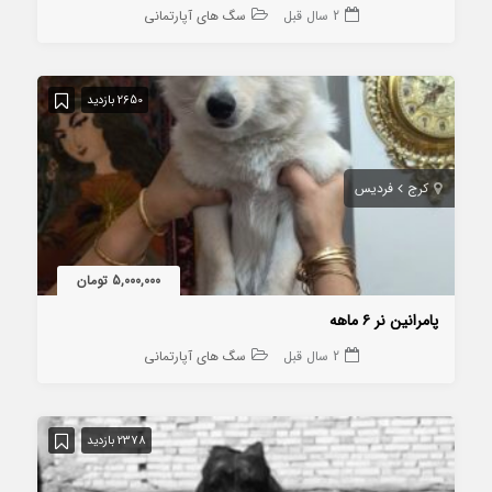
2 سال قبل
سگ های آپارتمانی
2650 بازدید
کرج
فردیس
5,000,000 تومان
پامرانین نر ۶ ماهه
2 سال قبل
سگ های آپارتمانی
2378 بازدید