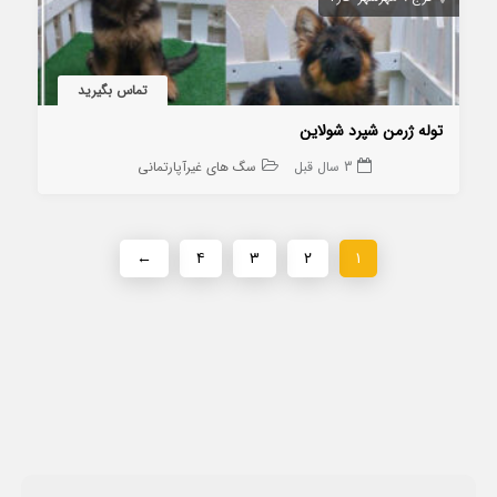
تماس بگیرید
توله ژرمن شپرد شولاین
3 سال قبل
سگ های غیرآپارتمانی
←
۴
۳
۲
۱