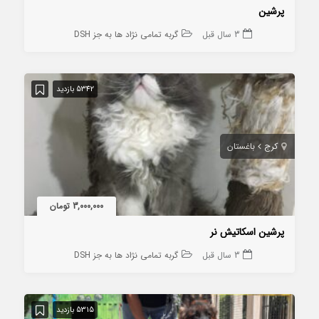
پرشین
3 سال قبل
گربه تمامی نژاد ها به جز DSH
5342 بازدید
کرج
باغستان
3,000,000 تومان
پرشین اسکاتیش نر
3 سال قبل
گربه تمامی نژاد ها به جز DSH
5315 بازدید