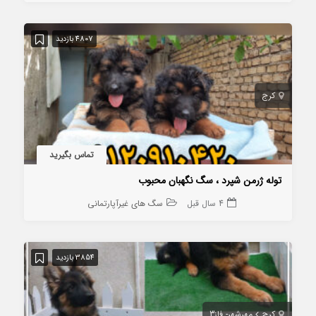
4807 بازدید
کرج
تماس بگیرید
توله ژرمن شپرد ، سگ نگهبان محبوب
4 سال قبل
سگ های غیرآپارتمانی
3854 بازدید
کرج
مهرشهر- فاز3