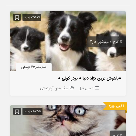
2589 بازدید
کرج
مهرشهر- فاز3
25,000,000 تومان
●باهوش ترین نژاد دنیا ● بردر کولی ●
1 سال قبل
سگ های آپارتمانی
آگهی ویژه
5755 بازدید
کرج