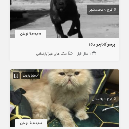
کرج
محمدشهر
9,000,000 تومان
پرسو کاناریو ماده
1 سال قبل
سگ های غیرآپارتمانی
5587 بازدید
کرج
باغستان
5,000,000 تومان