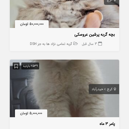
50,000,000 تومان
بچه گربه پرشین عروسکی
3 سال قبل
گربه تمامی نژاد ها به جز DSH
2539 بازدید
کرج
حیدرآباد
5,000,000 تومان
پامر ۳ ماه