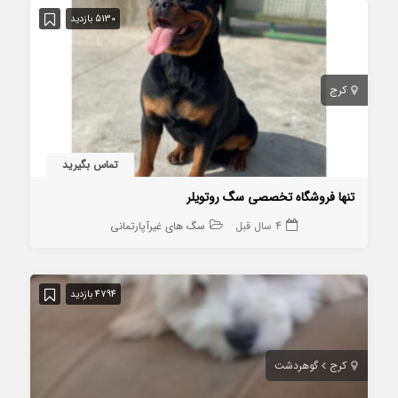
5130 بازدید
کرج
تماس بگیرید
تنها فروشگاه تخصصی سگ روتویلر
4 سال قبل
سگ های غیرآپارتمانی
4794 بازدید
کرج
گوهردشت