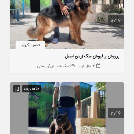
کرج
تماس بگیرید
پرورش و فروش سگ ژرمن اصیل
4 سال قبل
سگ های غیرآپارتمانی
5257 بازدید
کرج