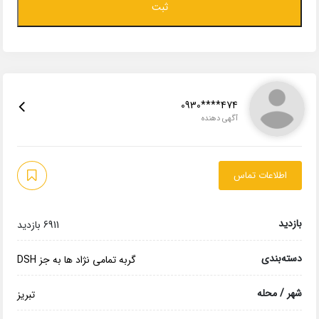
0930****474
آگهی دهنده
اطلاعات تماس
بازدید
6911 بازدید
دسته‌بندی
گربه تمامی نژاد ها به جز DSH
شهر / محله
تبریز