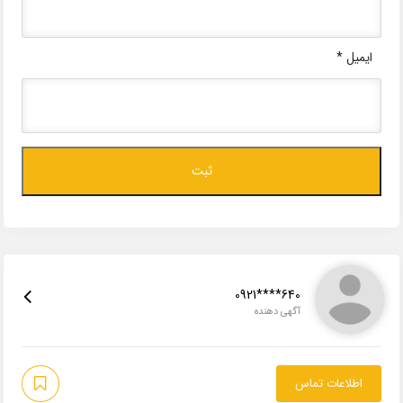
ایمیل
*
0921****640
آگهی دهنده
اطلاعات تماس