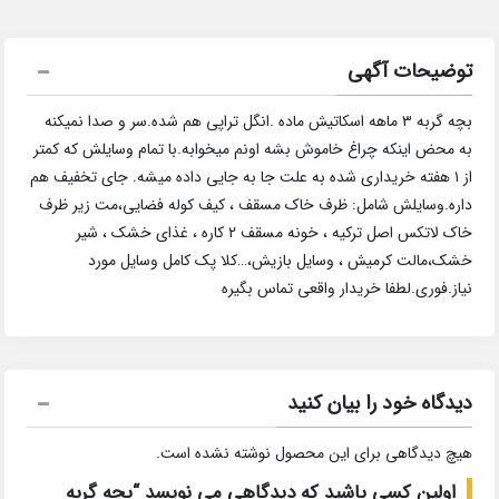
توضیحات آگهی
بچه گربه ۳ ماهه اسکاتیش ماده .انگل تراپی هم شده.سر و صدا نمیکنه
به محض اینکه چراغ خاموش بشه اونم میخوابه.با تمام وسایلش که کمتر
از ۱ هفته خریداری شده به علت جا به جایی داده میشه. جای تخفیف هم
داره.وسایلش شامل: ظرف خاک مسقف ، کیف کوله فضایی،مت زیر ظرف
خاک لاتکس اصل ترکیه ، خونه مسقف ۲ کاره ، غذای خشک ، شیر
خشک،مالت کرمیش ، وسایل بازیش،…کلا پک کامل وسایل مورد
نیاز.فوری.لطفا خریدار واقعی تماس بگیره
دیدگاه خود را بیان کنید
هیچ دیدگاهی برای این محصول نوشته نشده است.
اولین کسی باشید که دیدگاهی می نویسد “بچه گربه