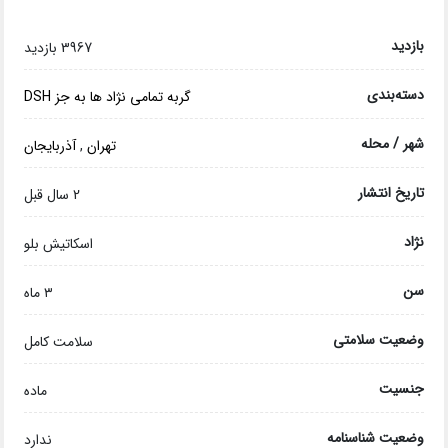
بازدید
3967 بازدید
دسته‌بندی
گربه تمامی نژاد ها به جز DSH
شهر / محله
تهران
,
آذربایجان
تاریخ انتشار
2 سال قبل
نژاد
اسکاتیش بلو
سن
۳ ماه
وضعیت سلامتی
سلامت کامل
جنسیت
ماده
وضعیت شناسنامه
ندارد