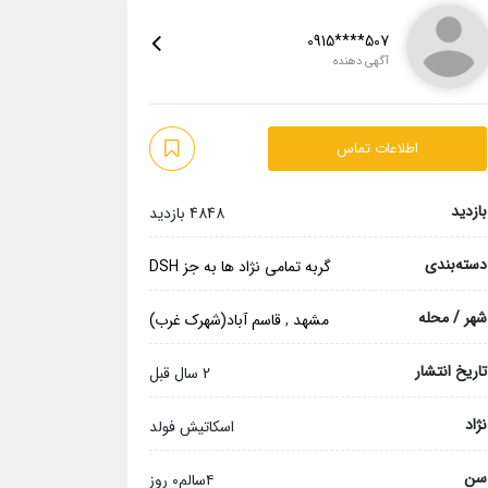
0915****507
آگهی دهنده
اطلاعات تماس
بازدید
4848 بازدید
دسته‌بندی
گربه تمامی نژاد ها به جز DSH
شهر / محله
مشهد
,
قاسم آباد(شهرک غرب)
تاریخ انتشار
2 سال قبل
نژاد
اسکاتیش فولد
سن
۴سالم۰ روز