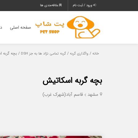
ورود / ثبت نام
علاقه‌مندی ها
صفحه اصلی
دس
/
/
/ بچه گربه ا
خانه
واگذاری گربه
گربه تمامی نژاد ها به جز DSH
بچه گربه اسکاتیش
مشهد
قاسم آباد(شهرک غرب)