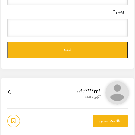
ایمیل
*
0093****239
آگهی دهنده
اطلاعات تماس