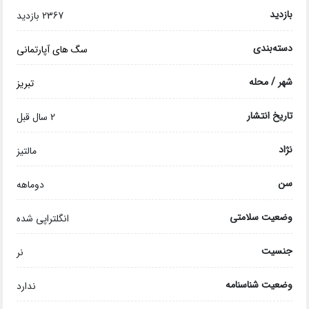
بازدید
2367 بازدید
دسته‌بندی
سگ های آپارتمانی
شهر / محله
تبریز
تاریخ انتشار
2 سال قبل
نژاد
مالتیز
سن
دوماهه
وضعیت سلامتی
انگلتراپی شده
جنسیت
نر
وضعیت شناسنامه
ندارد