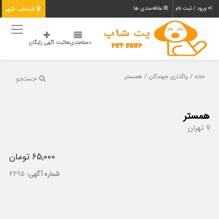
انتخاب شهر
ورود / ثبت نام
علاقه‌مندی ها
دسته‌بندی‌ها
ثبت اگهی رایگان
/
/ همستر
خانه
واگذاری جوندگان
جستجو
همستر
تهران
65,000 تومان
شماره آگهی:
4495