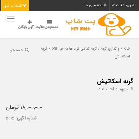
انتخاب شهر
ورود / ثبت نام
علاقه‌مندی ها
دسته‌بندی‌ها
ثبت اگهی رایگان
/
/
/ گربه
خانه
واگذاری گربه
گربه تمامی نژاد ها به جز DSH
جستجو
اسکاتیش
گربه اسکاتیش
مشهد
احمدآباد
18,000,000 تومان
شماره آگهی:
5215